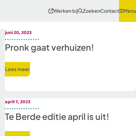
Werken bij
Zoeken
Contact
Menu
juni 20, 2023
Pronk gaat verhuizen!
Lees meer
april 7, 2023
Te Berde editie april is uit!