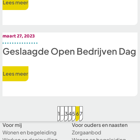
Lees meer
maart 27, 2023
Geslaagde Open Bedrijven Dag
Lees meer
1
…
3
4
5
6
7
Voor mij
Voor ouders en naasten
Wonen en begeleiding
Zorgaanbod
Werken en daginvulling
Wonen en begeleiding