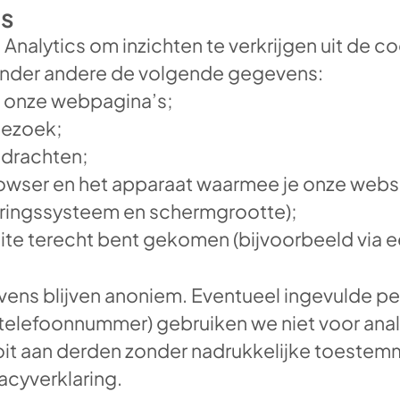
cs
nalytics om inzichten te verkrijgen uit de c
nder andere de volgende gegevens:
p onze webpagina’s;
bezoek;
drachten;
rowser en het apparaat waarmee je onze webs
uringssysteem en schermgrootte);
ite terecht bent gekomen (bijvoorbeeld via e
vens blijven anoniem. Eventueel ingevulde p
 telefoonnummer) gebruiken we niet voor ana
it aan derden zonder nadrukkelijke toestemm
vacyverklaring.