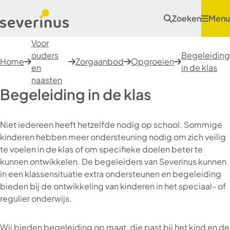
Zoeken
Menu
Voor
ouders
Begeleiding
Home
Zorgaanbod
Opgroeien
en
in de klas
naasten
Begeleiding in de klas
Niet iedereen heeft hetzelfde nodig op school. Sommige
kinderen hebben meer ondersteuning nodig om zich veilig
te voelen in de klas of om specifieke doelen beter te
kunnen ontwikkelen. De begeleiders van Severinus kunnen
in een klassensituatie extra ondersteunen en begeleiding
bieden bij de ontwikkeling van kinderen in het speciaal- of
regulier onderwijs.
Wij bieden begeleiding op maat, die past bij het kind en de