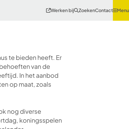
Werken bij
Zoeken
Contact
Menu
nus te bieden heeft. Er
 behoeften van de
eftijd. In het aanbod
ten op maat, zoals
ok nog diverse
tdag, koningsspelen