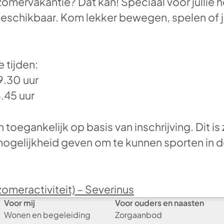
omervakantie? Dat kan! Speciaal voor jullie
chikbaar. Kom lekker bewegen, spelen of ju
 tijden:
9.30 uur
6.45 uur
en toegankelijk op basis van inschrijving. Dit i
mogelijkheid geven om te kunnen sporten in d
meractiviteit) – Severinus
Voor mij
Voor ouders en naasten
Wonen en begeleiding
Zorgaanbod