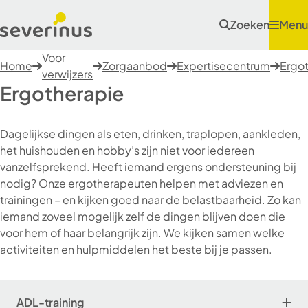
Zoeken
Menu
Voor
Home
Zorgaanbod
Expertisecentrum
Ergo
verwijzers
Ergotherapie
Dagelijkse dingen als eten, drinken, traplopen, aankleden,
het huishouden en hobby’s zijn niet voor iedereen
vanzelfsprekend. Heeft iemand ergens ondersteuning bij
nodig? Onze ergotherapeuten helpen met adviezen en
trainingen – en kijken goed naar de belastbaarheid. Zo kan
iemand zoveel mogelijk zelf de dingen blijven doen die
voor hem of haar belangrijk zijn. We kijken samen welke
activiteiten en hulpmiddelen het beste bij je passen.
ADL-training