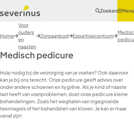
Zoeken
Menu
Voor
ouders
Medis
Home
Zorgaanbod
Expertisecentrum
en
pedicu
naasten
Medisch pedicure
Hulp nodig bij de verzorging van je voeten? Ook daarvoor
kan je bij ons terecht. Onze pedicure geeft advies over
onder andere schoenen en hygiëne. Als je kind of naaste
last heeft van voetproblemen, doet onze pedicure kleine
behandelingen. Zoals het weghalen van ingegroeide
teennagels of het behandelen van kloven. Je kan er maar
vanaf zijn!