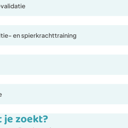
validatie
ie- en spierkrachttraining
e
t je zoekt?