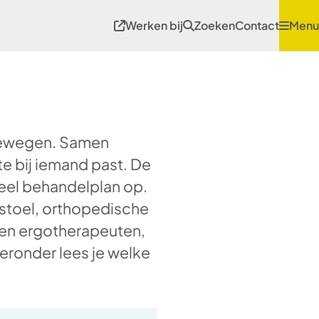
Werken bij
Zoeken
Contact
Menu
 bewegen. Samen
e bij iemand past. De
ueel behandelplan op.
lstoel, orthopedische
en ergotherapeuten,
ieronder lees je welke