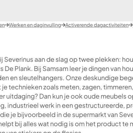
ten
Werken en daginvulling
Activerende dagactiviteiten
 bij Severinus aan de slag op twee plekken: 
 De Plank. Bij Samsam leer je dingen van ho
den en sleutelhangers. Onze deskundige bege
t je technieken zoals meten, zagen, timmeren,
eer uitdaging? Dan kun je ook oude meubels 
ig, industrieel werk in een gestructureerde, 
e je bijvoorbeeld in de supermarkt van Sever
lpt bij alles wat nodig is om het product te
 van stickers op de flesjes.