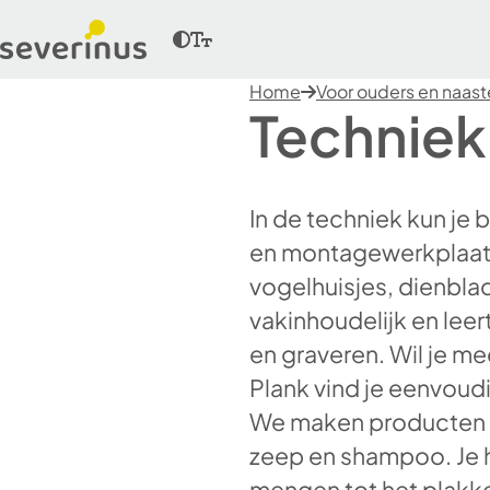
Home
Voor ouders en naas
Techniek
In de techniek kun je
en montagewerkplaats
vogelhuisjes, dienbla
vakinhoudelijk en leer
en graveren. Wil je m
Plank vind je eenvoud
We maken producten di
zeep en shampoo. Je he
mengen tot het plakken