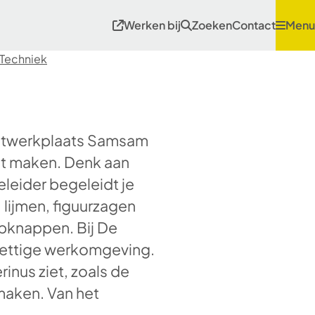
Werken bij
Zoeken
Contact
Menu
Techniek
houtwerkplaats Samsam
ut maken. Denk aan
leider begeleidt je
 lijmen, figuurzagen
opknappen. Bij De
prettige werkomgeving.
inus ziet, zoals de
 maken. Van het