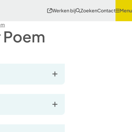
Werken bij
Zoeken
Contact
Menu
em
r Poem