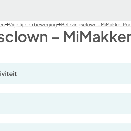
ten
Vrije tijd en beweging
Belevingsclown – MiMakker Po
sclown – MiMakke
viteit