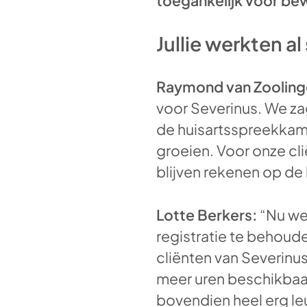
toegankelijk voor be
Jullie werkten 
Raymond van Zooling
voor Severinus. We za
de huisartsspreekkame
groeien. Voor onze clië
blijven rekenen op de
Lotte Berkers:
“Nu wer
registratie te behoude
cliënten van Severinus 
meer uren beschikbaar
bovendien heel erg l