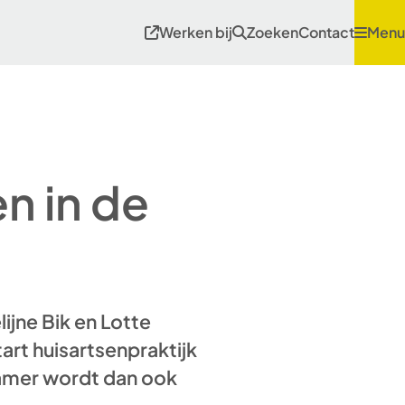
Werken bij
Zoeken
Contact
Menu
n in de
jne Bik en Lotte
tart huisartsenpraktijk
amer wordt dan ook