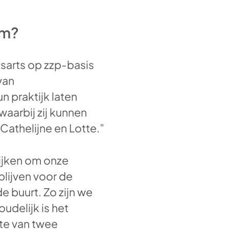
rm?
isarts op zzp-basis
van
 praktijk laten
waarbij zij kunnen
Cathelijne en Lotte.”
ijken om onze
blijven voor de
de buurt. Zo zijn we
udelijk is het
te van twee