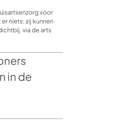
huisartsenzorg voor
er niets: zij kunnen
ichtbij, via de arts
oners
n in de