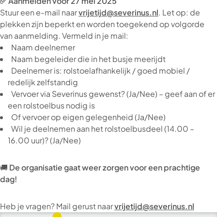
✅ Aanmelden vóór 27 mei 2025
Stuur een e-mail naar
vrijetijd@severinus.nl
. Let op: de
plekken zijn beperkt en worden toegekend op volgorde
van aanmelding. Vermeld in je mail:
Naam deelnemer
Naam begeleider die in het busje meerijdt
Deelnemer is: rolstoelafhankelijk / goed mobiel /
redelijk zelfstandig
Vervoer via Severinus gewenst? (Ja/Nee) – geef aan of er
een rolstoelbus nodig is
Of vervoer op eigen gelegenheid (Ja/Nee)
Wil je deelnemen aan het rolstoelbusdeel (14.00 –
16.00 uur)? (Ja/Nee)
🚚
De organisatie gaat weer zorgen voor een prachtige
dag!
Heb je vragen? Mail gerust naar
vrijetijd@severinus.nl