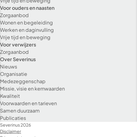
Vrije tijd en beweging
Voor ouders en naasten
Zorgaanbod
Wonen en begeleiding
Werken en daginvulling
Vrije tijd en beweging
Voor verwijzers
Zorgaanbod
Over Severinus
Nieuws
Organisatie
Medezeggenschap
Missie, visie en kernwaarden
Kwaliteit
Voorwaarden en tarieven
Alleen essenti
Samen duurzaam
Publicaties
Alle co
Severinus 2026
Disclaimer