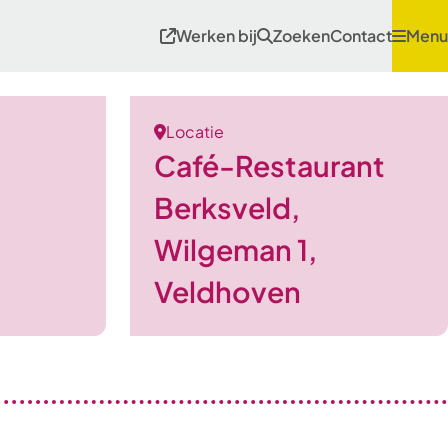
Werken bij
Zoeken
Contact
Menu
Locatie
Café-Restaurant
Berksveld,
Wilgeman 1,
Veldhoven