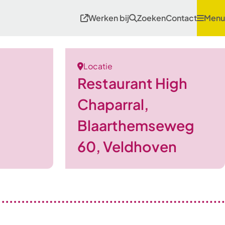
Werken bij
Zoeken
Contact
Menu
Locatie
Restaurant High
Chaparral,
Blaarthemseweg
60, Veldhoven