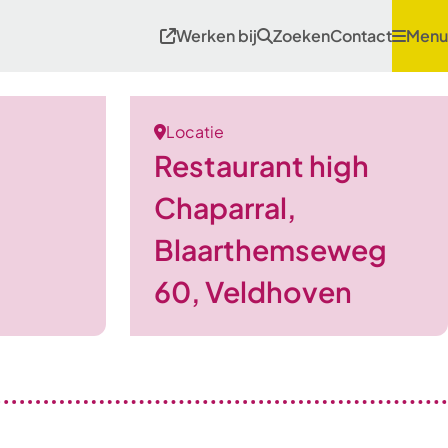
Werken bij
Zoeken
Contact
Menu
Locatie
Restaurant high
Chaparral,
Blaarthemseweg
60, Veldhoven