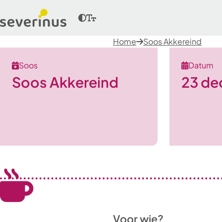
Home
Soos Akkereind
Soos
Datum
Soos Akkereind
23 de
Voor wie?