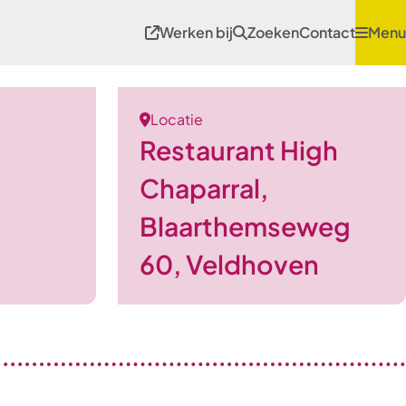
Werken bij
Zoeken
Contact
Menu
Locatie
Restaurant High
Chaparral,
Blaarthemseweg
60, Veldhoven