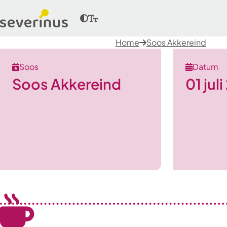
Home
Soos Akkereind
Soos
Datum
Soos Akkereind
01 jul