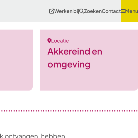
Werken bij
Zoeken
Contact
Menu
Locatie
Akkereind en
omgeving
ek ontvangen, hebben