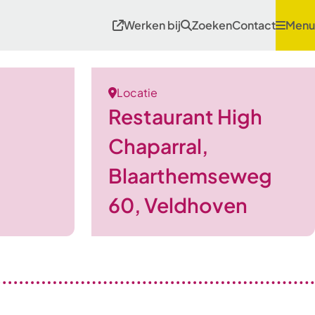
Werken bij
Zoeken
Contact
Menu
Locatie
Restaurant High
Chaparral,
Blaarthemseweg
60, Veldhoven