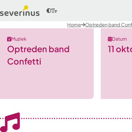
Home
Optreden band Conf
Muziek
Datum
Optreden band
11 ok
Confetti