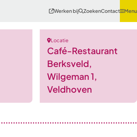
Werken bij
Zoeken
Contact
Menu
Locatie
Café-Restaurant
Berksveld,
Wilgeman 1,
Veldhoven