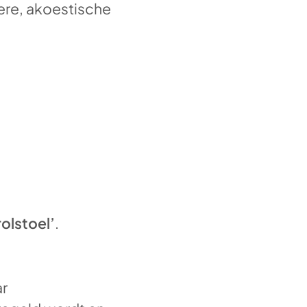
dere, akoestische
rolstoel’
.
ar