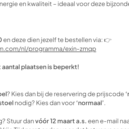
 energie en kwaliteit – ideaal voor deze bijzon
0
en deze dien jezelf te bestellen via: 👉
lm.com/nl/programma/exin-zmqp
 aantal plaatsen is beperkt!
oel
? Kies dan bij de reservering de prijscode
‘
stoel
nodig? Kies dan voor
‘normaal’
.
g? Stuur dan
vóór 12 maart a.s.
een e-mail na