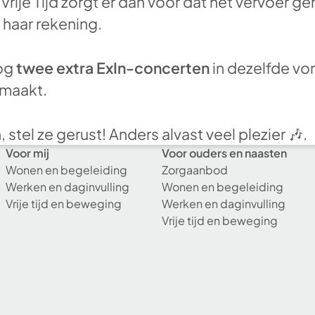
. Vrije Tijd zorgt er dan voor dat het vervoer 
haar rekening.
nog
twee extra ExIn-concerten
in dezelfde vo
maakt.
 stel ze gerust! Anders alvast veel plezier 🎶.
Voor mij
Voor ouders en naasten
Wonen en begeleiding
Zorgaanbod
Werken en daginvulling
Wonen en begeleiding
Vrije tijd en beweging
Werken en daginvulling
Vrije tijd en beweging