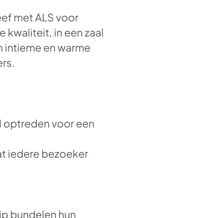
eef met ALS voor
kwaliteit, in een zaal
en intieme en warme
ers.
al optreden voor een
dat iedere bezoeker
uip bundelen hun