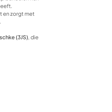
geeft.
t en zorgt met
.
schke (3JS)
, die