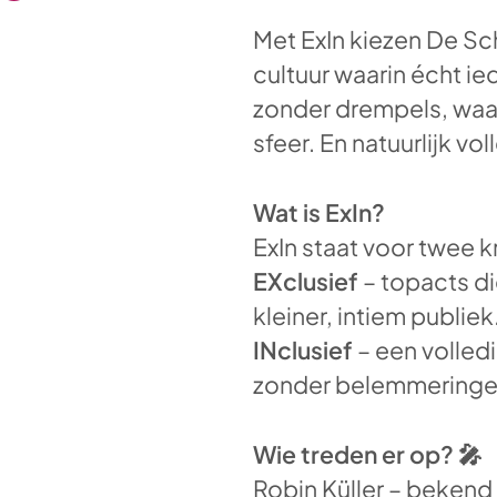
Met ExIn kiezen De Sc
cultuur waarin écht ie
zonder drempels, waar
sfeer. En natuurlijk vo
Wat is ExIn?
ExIn staat voor twee k
EXclusief
– topacts di
kleiner, intiem publiek
INclusief
– een volledi
zonder belemmeringen
Wie treden er op?
🎤
Robin Küller – bekend 