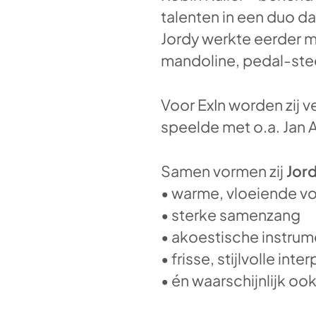
talenten in een duo da
Jordy werkte eerder me
mandoline, pedal-stee
Voor ExIn worden zij v
speelde met o.a. Jan 
Samen vormen zij
Jord
• warme, vloeiende v
• sterke samenzang
• akoestische instru
• frisse, stijlvolle in
• én waarschijnlijk o