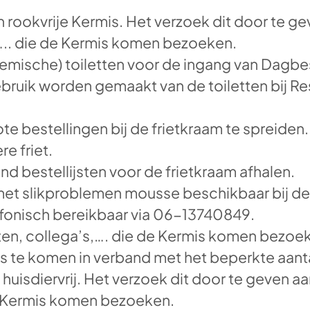
n rookvrije Kermis. Het verzoek dit door te ge
….. die de Kermis komen bezoeken.
hemische) toiletten voor de ingang van Dag
ebruik worden gemaakt van de toiletten bij R
e bestellingen bij de frietkraam te spreiden
re friet.
and bestellijsten voor de frietkraam afhalen.
n met slikproblemen mousse beschikbaar bij de
lefonisch bereikbaar via 06-13740849.
sten, collega’s,…. die de Kermis komen bezo
ts te komen in verband met het beperkte aant
 huisdiervrij. Het verzoek dit door te geven aa
de Kermis komen bezoeken.