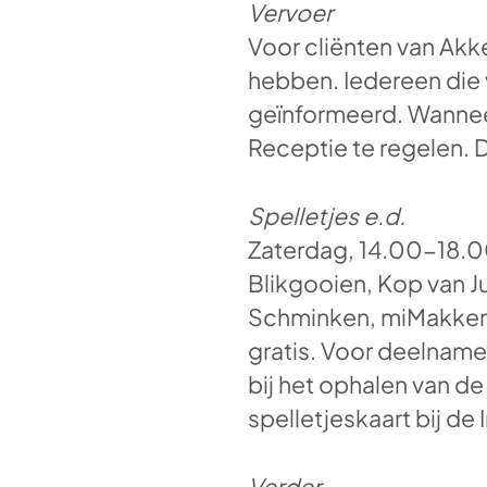
Vervoer
Voor cliënten van Akke
hebben. Iedereen die v
geïnformeerd. Wanneer
Receptie te regelen. D
Spelletjes e.d.
Zaterdag, 14.00-18.00
Blikgooien, Kop van J
Schminken, miMakkers e
gratis. Voor deelname 
bij het ophalen van d
spelletjeskaart bij de
Verder…..