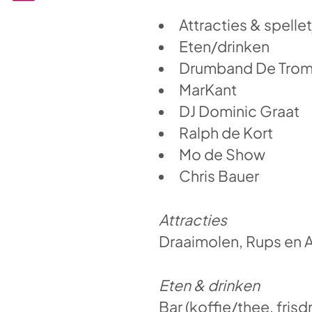
Attracties & spelle
Eten/drinken
Drumband De Tro
MarKant
DJ Dominic Graat
Ralph de Kort
Mo de Show
Chris Bauer
Attracties
Draaimolen, Rups en Ad
Eten & drinken
Bar (koffie/thee, fris