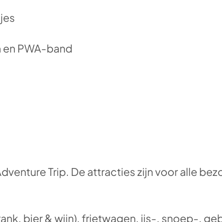
tjes
m en PWA-band
venture Trip. De attracties zijn voor alle bez
drank, bier & wijn), frietwagen, ijs-, snoep-, 