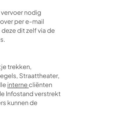
r vervoer nodig
rover per e-mail
eze dit zelf via de
s.
je trekken,
egels, Straattheater,
lle
interne
cliënten
de Infostand verstrekt
ers kunnen de