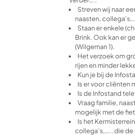
Streven wij naar ee
naasten, collega’s,
Staan er enkele (c
Brink. Ook kan er g
(Wilgeman 1).
Het verzoek om grot
rijen en minder lekke
Kun je bij de Infost
Is er voor cliënte
Is de Infostand te
Vraag familie, naa
mogelijk met de fie
Is het Kermisterrein
collega’s,….. die 