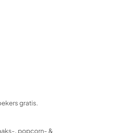
oekers gratis.
gebaks-, popcorn- &