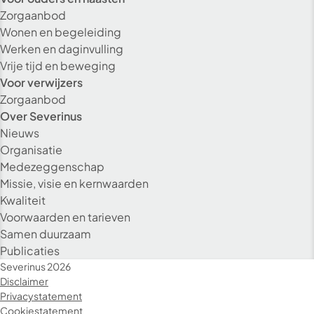
Zorgaanbod
Wonen en begeleiding
Werken en daginvulling
Vrije tijd en beweging
Voor verwijzers
Zorgaanbod
Over Severinus
Nieuws
Organisatie
Medezeggenschap
Missie, visie en kernwaarden
Kwaliteit
Voorwaarden en tarieven
Alleen essenti
Samen duurzaam
Publicaties
Alle co
Severinus 2026
Disclaimer
Privacystatement
Cookiestatement