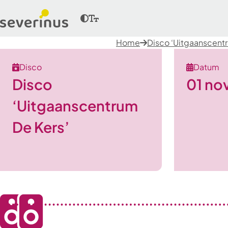
Home
Disco ‘Uitgaanscent
Disco
Datum
Disco
01 no
‘Uitgaanscentrum
De Kers’