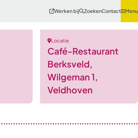
Werken bij
Zoeken
Contact
Menu
Locatie
Café-Restaurant
Berksveld,
Wilgeman 1,
Veldhoven