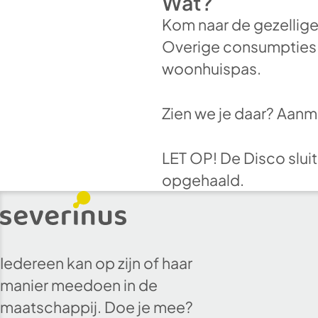
Wat?
Kom naar de gezellige
Overige consumpties z
woonhuispas.
Zien we je daar? Aanme
LET OP! De Disco sluit
opgehaald.
Iedereen kan op zijn of haar
manier meedoen in de
maatschappij. Doe je mee?