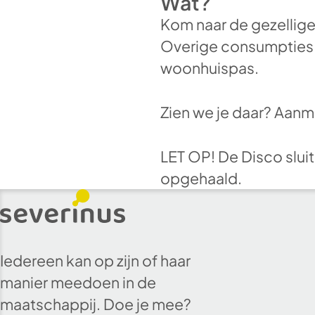
Wat?
Kom naar de gezellige
Overige consumpties z
woonhuispas.
Zien we je daar? Aanme
LET OP! De Disco sluit
opgehaald.
Iedereen kan op zijn of haar
manier meedoen in de
maatschappij. Doe je mee?