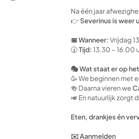
Na één jaar afwezigh
👉
Severinus is weer 
📅 Wanneer:
Vrijdag 1
🕜
Tijd:
13.30 – 16.00 
🎭 Wat staat er op h
🥳 We beginnen met 
🍻 Daarna vieren we
C
🎺 En natuurlijk zorgt
Eten, drankjes én verv
✉️ Aanmelden