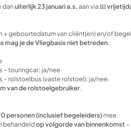
je dan
uiterlijk 23 januari a.s.
aan via 📧
vrijetij
 + geboortedatum van cliënt(en) en/of begel
 mag je de Vliegbasis niet betreden
.
e
s – touringcar: ja/nee
 – rolstoelbus (vaste rolstoel): ja/nee.
m van de rolstoelgebruiker
.
0 personen (inclusief begeleiders)
mee.
n behandeld
op volgorde van binnenkomst
– 