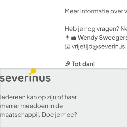
Meer informatie over ve
Heb je nog vragen? N
👩‍💼
Wendy Sweeger
📧 vrijetijd@severinus.
🎉 Tot dan!
Iedereen kan op zijn of haar
manier meedoen in de
maatschappij. Doe je mee?