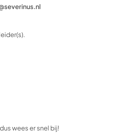
d@severinus.nl
eider(s).
dus wees er snel bij!