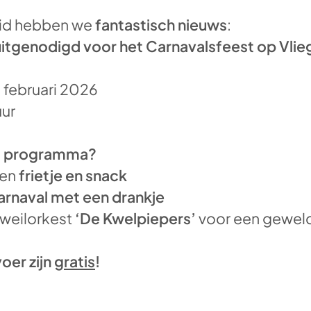
eid hebben we
fantastisch nieuws
:
uitgenodigd voor het Carnavalsfeest op Vlie
3 februari 2026
uur
et programma?
een
frietje en snack
arnaval met een drankje
 dweilorkest
‘De Kwelpiepers’
voor een geweld
oer zijn
gratis
!