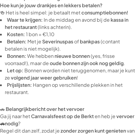
Hoe kun je jouw drankjes en lekkers betalen?
🍻 Het is heel simpel: je betaalt met
consumptiebonnen!
Waar te krijgen:
In de middag en avond bij de
kassa in
het restaurant
(links achterin).
Kosten:
1 bon = €1,10
Betalen:
Met je
Severinuspas
of
bankpas
(contant
betalen is niet mogelijk).
Bonnen:
We hebben
nieuwe bonnen
(yes, frisse
voorraad!), maar de
oude bonnen zijn ook nog geldig
.
Let op:
Bonnen worden niet teruggenomen, maar je kunt
ze
volgend jaar weer gebruiken
!
Prijslijsten:
Hangen op verschillende plekken in het
restaurant.
🚗
Belangrijkbericht over het vervoer
Ga jij naar het
Carnavalsfeest op de Berkt
en heb je
vervoer
🚗nodig
?
Regel dit dan zelf, zodat je
zonder zorgen kunt genieten
van