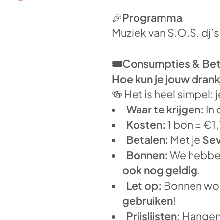
🎉
Programma
Muziek van S.O.S. dj’s
🎟️Consumpties & Bet
Hoe kun je jouw drank
🍻 Het is heel simpel: 
Waar te krijgen:
In 
Kosten:
1 bon = €1
Betalen:
Met je
Sev
Bonnen:
We hebb
ook nog geldig
.
Let op:
Bonnen wor
gebruiken
!
Prijslijsten:
Hangen 