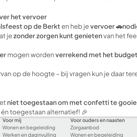
ver het vervoer
lsfeest op de Berkt
en heb je
vervoer 🚗nod
at je
zonder zorgen kunt genieten
van het fee
er
mogen worden
verrekend met het budget 
rvan op de hoogte – bij vragen kun je daar ter
het
niet toegestaan om met confetti te gooie
 én toegestaan alternatief! 🎉
Voor mij
Voor ouders en naasten
Wonen en begeleiding
Zorgaanbod
Werken en daginvulling
Wonen en begeleiding