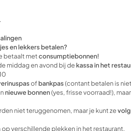
.
alingen
jes en lekkers betalen?
je betaalt met
consumptiebonnen!
de middag en avond bij de
kassa in het restau
,10
erinuspas
of
bankpas
(contant betalen is nie
en
nieuwe bonnen
(yes, frisse voorraad!), maa
den niet teruggenomen, maar je kunt ze
volg
op verschillende plekken in het restaurant.