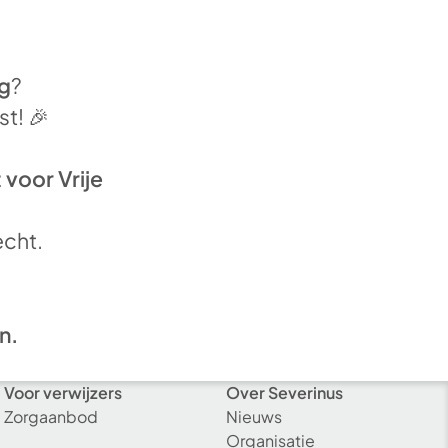
ig
?
st! 🎉
voor Vrije
echt.
n.
Voor verwijzers
Over Severinus
Zorgaanbod
Nieuws
Organisatie