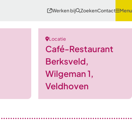
Werken bij
Zoeken
Contact
Menu
Locatie
Café-Restaurant
Berksveld,
Wilgeman 1,
Veldhoven