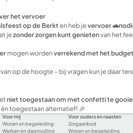
ver het vervoer
lsfeest op de Berkt
en heb je
vervoer 🚗nod
at je
zonder zorgen kunt genieten
van het fee
er
mogen worden
verrekend met het budget 
rvan op de hoogte – bij vragen kun je daar ter
het
niet toegestaan om met confetti te gooie
 én toegestaan alternatief! 🎉
Voor mij
Voor ouders en naasten
Wonen en begeleiding
Zorgaanbod
Werken en daginvulling
Wonen en begeleiding