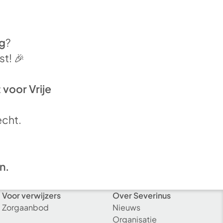
ig
?
st! 🎉
voor Vrije
echt.
n.
Voor verwijzers
Over Severinus
Zorgaanbod
Nieuws
Organisatie