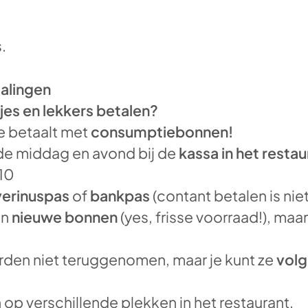
.
alingen
jes en lekkers betalen?
je betaalt met
consumptiebonnen!
de middag en avond bij de
kassa in het restau
,10
erinuspas
of
bankpas
(contant betalen is nie
en
nieuwe bonnen
(yes, frisse voorraad!), maa
den niet teruggenomen, maar je kunt ze
volg
op verschillende plekken in het restaurant.