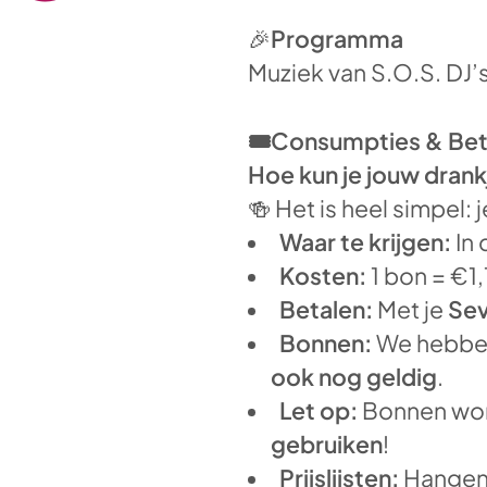
🎉
Programma
Muziek van S.O.S. DJ’s
🎟️Consumpties & Bet
Hoe kun je jouw drank
🍻 Het is heel simpel: 
Waar te krijgen:
In 
Kosten:
1 bon = €1
Betalen:
Met je
Sev
Bonnen:
We hebb
ook nog geldig
.
Let op:
Bonnen wor
gebruiken
!
Prijslijsten:
Hangen 