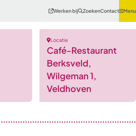
Werken bij
Zoeken
Contact
Menu
Locatie
Café-Restaurant
Berksveld,
Wilgeman 1,
Veldhoven