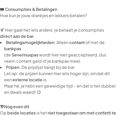
🎟️
Consumpties & Betalingen
Hoe kun je jouw drankjes en lekkers betalen?
🍹 Hier gaat het iets anders: je betaalt je consumpties
direct aan de bar
.
Betalingsmogelijkheden:
Alleen
contant
of met de
bankpas
(de
Severinuspas
wordt hier niet geaccepteerd, dus
neem contant geld of je bankpas mee).
Prijzen:
De prijslijst hangt bij de bar.
Let op: de prijzen kunnen hier iets hoger zijn, omdat dit
een
externe locatie
is.
Maar hé, je hebt een geweldige tijd – en dat is het dubbel
en dwars waard! 😉
🎊Nog even dit
Op
beide locaties
is het
niet toegestaan om met confetti te