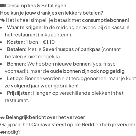
🎟️Consumpties & Betalingen
Hoe kun je jouw drankjes en lekkers betalen?
🍻 Het is heel simpel: je betaalt met
consumptiebonnen!
Waar te krijgen:
In de middag en avond bij de
kassa in
het restaurant
(links achterin).
Kosten:
1 bon = €1,10
Betalen:
Met je
Severinuspas
of
bankpas
(contant
betalen is niet mogelijk).
Bonnen:
We hebben
nieuwe bonnen
(yes, frisse
voorraad!), maar de
oude bonnen zijn ook nog geldig
.
Let op:
Bonnen worden niet teruggenomen, maar je kunt
ze
volgend jaar weer gebruiken
!
Prijslijsten:
Hangen op verschillende plekken in het
restaurant.
🚗
Belangrijkbericht over het vervoer
Ga jij naar het
Carnavalsfeest op de Berkt
en heb je
vervoer
🚗nodig
?