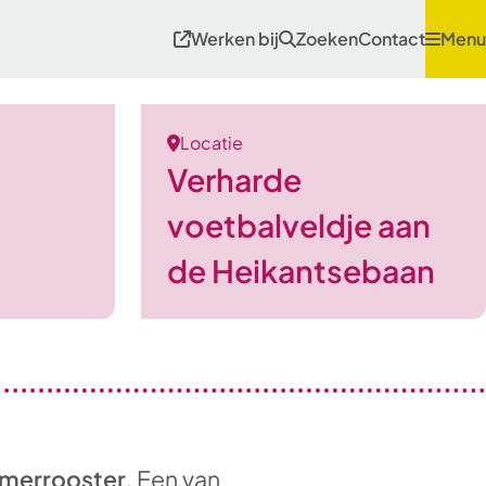
Werken bij
Zoeken
Contact
Menu
Locatie
Verharde
voetbalveldje aan
de Heikantsebaan
merrooster
. Een van