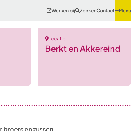
Werken bij
Zoeken
Contact
Menu
Locatie
Berkt en Akkereind
r broers en zussen