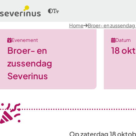
Home
Broer- en zussendag
Evenement
Datum
Broer- en
18 ok
zussendag
Severinus
Op zaterdag 18 oktob