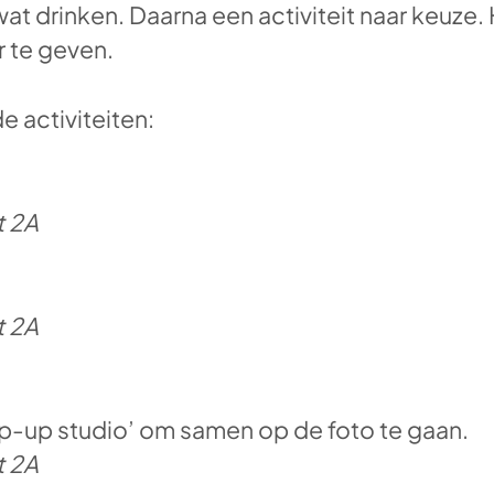
t drinken. Daarna een activiteit naar keuze. 
r te geven.
 activiteiten:
t 2A
t 2A
p-up studio’ om samen op de foto te gaan.
t 2A