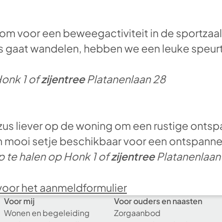
kom voor een beweegactiviteit in de sportzaa
 zus gaat wandelen, hebben we een leuke speur
Honk 1 of
zijentree
Platanenlaan 28
of zus liever op de woning om een rustige ontsp
 mooi setje beschikbaar voor een ontspan
te halen op Honk 1 of
zijentree
Platanenlaan
r voor het aanmeldformulier
Voor mij
Voor ouders en naasten
Wonen en begeleiding
Zorgaanbod